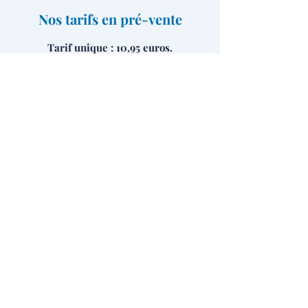
Nos tarifs en pré-vente
Tarif unique : 10,95 euros.
Tarifs applicables aux collectivités,
centres de loisirs, scolaires : 7 euros
Réservation par mail ou téléphone.
Réserver
Formulaire d'abonnement
Envoyer