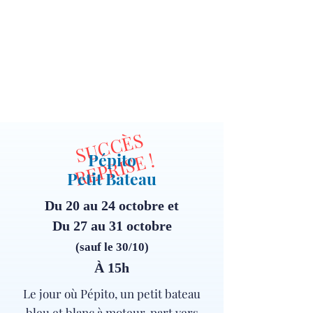
SUCCÈS
REPRISE !
Pépito
Petit Bateau
Du 20 au 24 octobre et
Du 27 au 31 octobre
(sauf le 30/10)
À 15h
Le jour où Pépito, un petit bateau
bleu et blanc à moteur, part vers