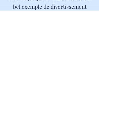
bel exemple de divertissement
pédagogique."
La Dépêche
Durée : 45 min
POUR LES COLLECTIVITÉS veuillez
réserver par mail
ou téléphone
06 95 75 52 91
/
lacompagniedu19@gmail.com
Réserver